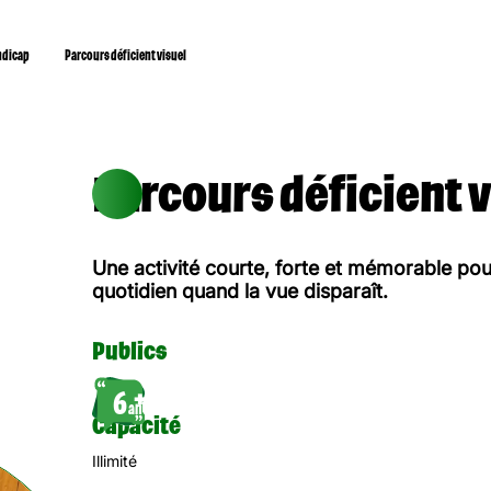
ndicap
Parcours déficient visuel
Parcours déficient v
Une activité courte, forte et mémorable po
quotidien quand la vue disparaît.
Publics
6
ans
Capacité
Illimité