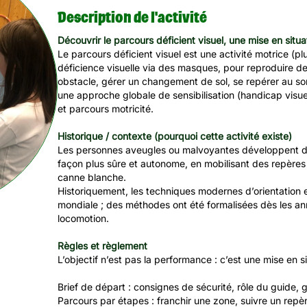
Description de l'activité
Découvrir le parcours déficient visuel, une mise en situ
Le parcours déficient visuel est une activité motrice (pl
déficience visuelle via des masques, pour reproduire des 
obstacle, gérer un changement de sol, se repérer au son 
une approche globale de sensibilisation (handicap visue
et parcours motricité.
Historique / contexte (pourquoi cette activité existe)
Les personnes aveugles ou malvoyantes développent des
façon plus sûre et autonome, en mobilisant des repères n
canne blanche.
Historiquement, les techniques modernes d’orientation 
mondiale ; des méthodes ont été formalisées dès les ann
locomotion.
Règles et règlement
L’objectif n’est pas la performance : c’est une mise en 
Brief de départ : consignes de sécurité, rôle du guide, g
Parcours par étapes : franchir une zone, suivre un repè