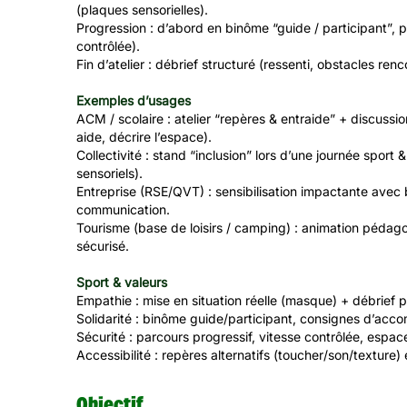
(plaques sensorielles).
Progression : d’abord en binôme “guide / participant”, 
contrôlée).
Fin d’atelier : débrief structuré (ressenti, obstacles renco
Exemples d’usages
ACM / scolaire : atelier “repères & entraide” + discussi
aide, décrire l’espace).
Collectivité : stand “inclusion” lors d’une journée sport
sensoriels).
Entreprise (RSE/QVT) : sensibilisation impactante avec b
communication.
Tourisme (base de loisirs / camping) : animation pédag
sécurisé.
Sport & valeurs
Empathie : mise en situation réelle (masque) + débrief 
Solidarité : binôme guide/participant, consignes d’a
Sécurité : parcours progressif, vitesse contrôlée, espa
Accessibilité : repères alternatifs (toucher/son/texture
Objectif