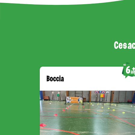
Ces ac
6
an
Boccia