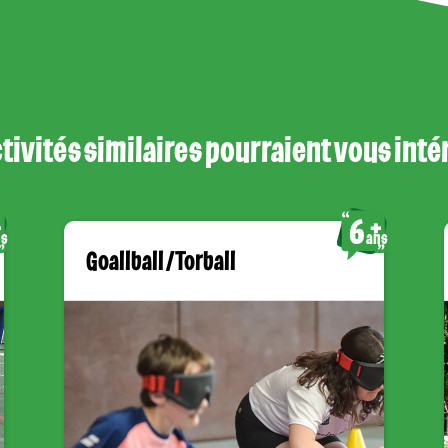
tivités similaires pourraient vous int
6
s
ans
Goallball / Torball