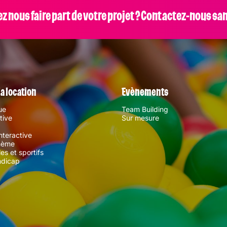
 nous faire part de votre projet ? Contactez-nous san
la location
Evènements
ue
Team Building
rtive
Sur mesure
interactive
hème
es et sportifs
ndicap