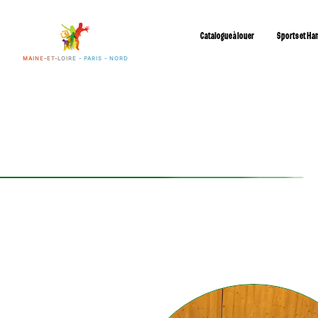
Catalogue à louer
Sports et Ha
MAINE-ET-LOIRE - PARIS - NORD