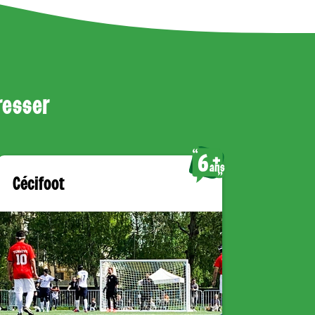
éresser
6
ans
Cécifoot