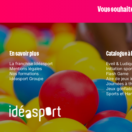
Vous souhaitez
En savoir plus
Catalogue à 
La franchise Idéasport
Eveil & Ludiq
Mentions légales
Initiation spo
Nos formations
Flash Game
Idéasport Groupe
Aire de jeux 
Journées à t
Jeux gonflabl
Sports et Ha