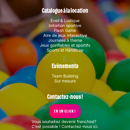
Catalogue à la location
Eveil & Ludique
Initiation sportive
Flash Game
Aire de jeux interactive
Journées à thème
Jeux gonflables et sportifs
Sports et Handicap
Evènements
Team Building
Sur mesure
Contactez-nous !
EN UN CLICK !
Vous souhaitez devenir franchisé?
C’est possible !
Contactez-nous ici
.