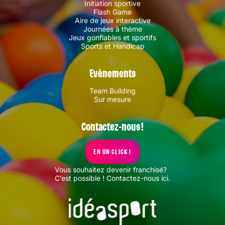
Initiation sportive
Flash Game
Aire de jeux interactive
Journées à thème
Jeux gonflables et sportifs
Sports et Handicap
Evènements
Team Building
Sur mesure
Contactez-nous !
EN UN CLICK !
Vous souhaitez devenir franchisé?
C’est possible !
Contactez-nous ici
.