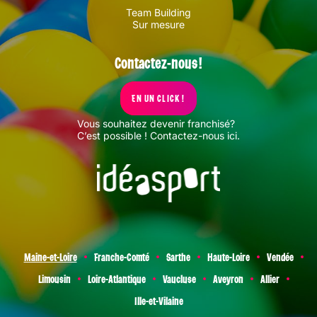
Team Building
Sur mesure
Contactez-nous !
EN UN CLICK !
Vous souhaitez devenir franchisé?
C’est possible !
Contactez-nous ici
.
Maine-et-Loire
Franche-Comté
Sarthe
Haute-Loire
Vendée
Limousin
Loire-Atlantique
Vaucluse
Aveyron
Allier
Ille-et-Vilaine