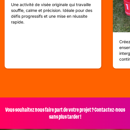
Une activité de visée originale qui travaille
souffle, calme et précision. Idéale pour des
défis progressifs et une mise en réussite
rapide.
Créez
ensem
inter
conti
Vous souhaitez nous faire part de votre projet ? Contactez-nous
sans plus tarder !