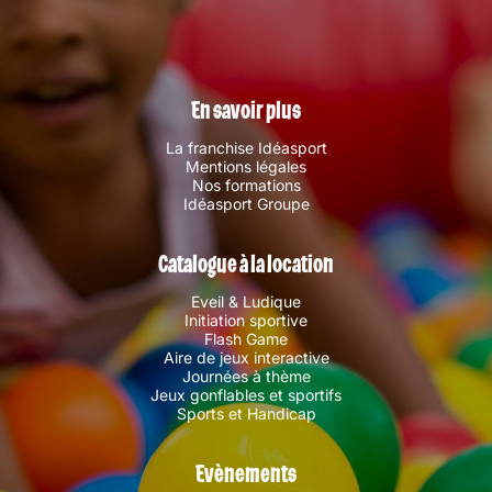
En savoir plus
La franchise Idéasport
Mentions légales
Nos formations
Idéasport Groupe
Catalogue à la location
Eveil & Ludique
Initiation sportive
Flash Game
Aire de jeux interactive
Journées à thème
Jeux gonflables et sportifs
Sports et Handicap
Evènements