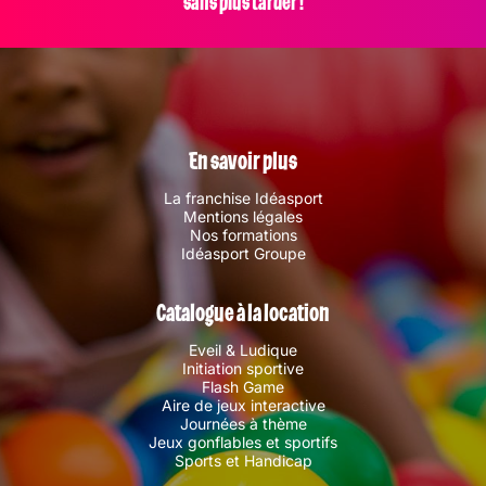
sans plus tarder !
En savoir plus
La franchise Idéasport
Mentions légales
Nos formations
Idéasport Groupe
Catalogue à la location
Eveil & Ludique
Initiation sportive
Flash Game
Aire de jeux interactive
Journées à thème
Jeux gonflables et sportifs
Sports et Handicap