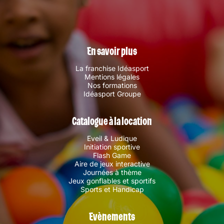
En savoir plus
La franchise Idéasport
Mentions légales
Nos formations
Idéasport Groupe
Catalogue à la location
Eveil & Ludique
Initiation sportive
Flash Game
Aire de jeux interactive
Journées à thème
Jeux gonflables et sportifs
Sports et Handicap
Evènements